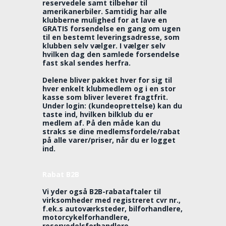
reservedele samt tilbehør til
amerikanerbiler. Samtidig har alle
klubberne mulighed for at lave en
GRATIS forsendelse en gang om ugen
til en bestemt leveringsadresse, som
klubben selv vælger. I vælger selv
hvilken dag den samlede forsendelse
fast skal sendes herfra.
Delene bliver pakket hver for sig til
hver enkelt klubmedlem og i en stor
kasse som bliver leveret fragtfrit.
Under login: (kundeoprettelse) kan du
taste ind, hvilken bilklub du er
medlem af. På den måde kan du
straks se dine medlemsfordele/rabat
på alle varer/priser, når du er logget
ind.
Rabat B2B
Vi yder også B2B-rabataftaler til
virksomheder med registreret cvr nr.,
f.ek.s autoværksteder, bilforhandlere,
motorcykelforhandlere,
reservedelsforhandlere,