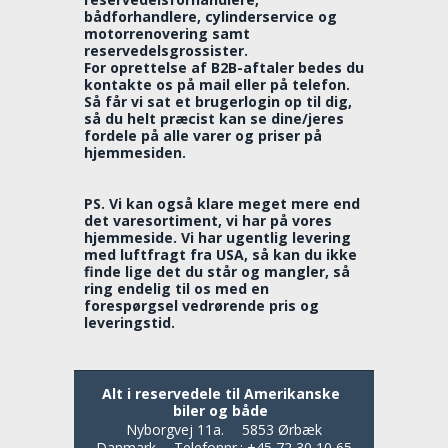
bådforhandlere, cylinderservice og
motorrenovering samt
reservedelsgrossister.
For oprettelse af B2B-aftaler bedes du
kontakte os på mail eller på telefon.
Så får vi sat et brugerlogin op til dig,
så du helt præcist kan se dine/jeres
fordele på alle varer og priser på
hjemmesiden.
PS. Vi kan også klare meget mere end
det varesortiment, vi har på vores
hjemmeside. Vi har ugentlig levering
med luftfragt fra USA, så kan du ikke
finde lige det du står og mangler, så
ring endelig til os med en
forespørgsel vedrørende pris og
leveringstid.
Alt i reservedele til Amerikanske
biler og både
Nyborgvej 11a.
5853 Ørbæk
Danmark
Telefonnr.
:
+45 72 30 10 65