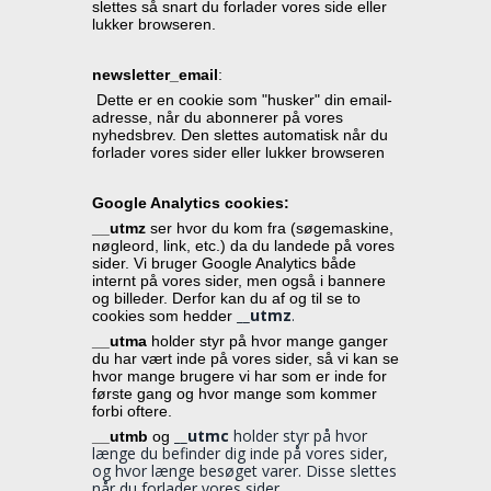
slettes så snart du forlader vores side eller 
lukker browseren.
newsletter_email
:
 Dette er en cookie som "husker" din email-
adresse, når du abonnerer på vores 
nyhedsbrev. Den slettes automatisk når du 
forlader vores sider eller lukker browseren
Google Analytics cookies:
__utmz
 ser hvor du kom fra (søgemaskine, 
nøgleord, link, etc.) da du landede på vores 
sider. Vi bruger Google Analytics både 
internt på vores sider, men også i bannere 
og billeder. Derfor kan du af og til se to 
__utmz
.
cookies som hedder 
__utma
 holder styr på hvor mange ganger 
du har vært inde på vores sider, så vi kan se 
hvor mange brugere vi har som er inde for 
første gang og hvor mange som kommer 
forbi oftere.
__utmc
 holder styr på hvor 
__utmb
 og 
længe du befinder dig inde på vores sider, 
og hvor længe besøget varer. Disse slettes 
når du forlader vores sider.