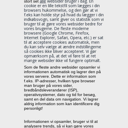
alle
 websider bruger i dag. En 
stort set 
cookie er en lille tekstfil som lægges i din 
browsers hukommelse, og den gør at vi 
f.eks kan holde styr på hvad du lægger i din 
indkøbsvogn, samt giver os statistik som vi 
bruger til at gøre vores websider bedre for 
vores brugerne. De fleste moderne 
browsere (Google Chrome, Firefox, 
Internet Explorer, Safari, Opera, etc.) er sat 
til at acceptere cookies automatisk, men 
du kan selv vælge at ændre indstillingerne 
så cookies ikke bliver accepteret. Vi gør 
opmærksom på, at det vil føre til at ret 
mange websider ikke vil fungere optimalt.
Som de fleste andre websider opsamler vi 
informationen automatisk og lagrer den på 
vores servere. Dette er information som 
f.eks. IP-adresser, hvilken type browser 
man bruger på vores sider, 
bredbåndsleverandører (ISP), 
operativsystemer, dato og tid for besøg, 
samt en del data om navigation. Vi lagrer 
aldrig information som kan identificere dig 
personligt!
Informationen vi opsamler, bruger vi til at 
analysere trends, så vi kan gøre vores 