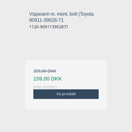
Vippearm m. mont. bolt (Toyota
90911-39028-71
1120-909113902871
259,00 DKK
159,00 DKK
(inkl. moms)
Vis produkt