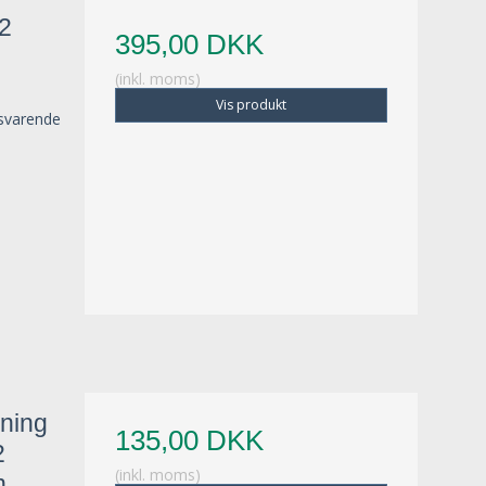
/2
395,00 DKK
(inkl. moms)
Vis produkt
lsvarende
kning
135,00 DKK
2
(inkl. moms)
n