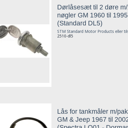
Dørlåsesæt til 2 døre m
nøgler GM 1960 til 1995
(Standard DL5)
STM Standard Motor Products eller ti
2510-dl5
Lås for tankmåler m/pa
GM & Jeep 1967 til 200
(Spectra LO01 - Dorma