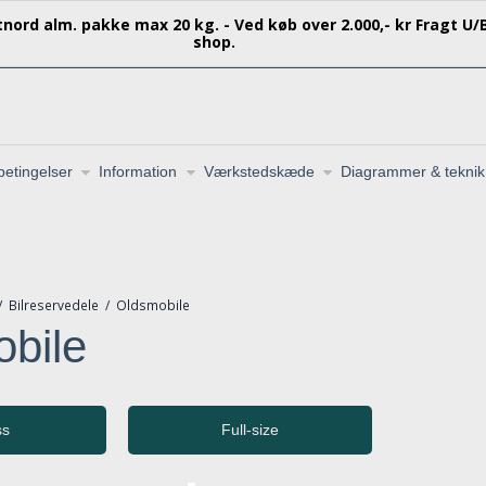
stnord alm. pakke max 20 kg. - Ved køb over 2.000,- kr Fragt U/B
shop.
etingelser
Information
Værkstedskæde
Diagrammer & teknik
/
Bilreservedele
/
Oldsmobile
bile
ss
Full-size