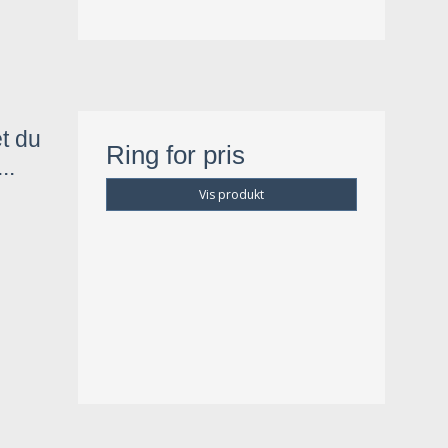
et du
Ring for pris
..
Vis produkt