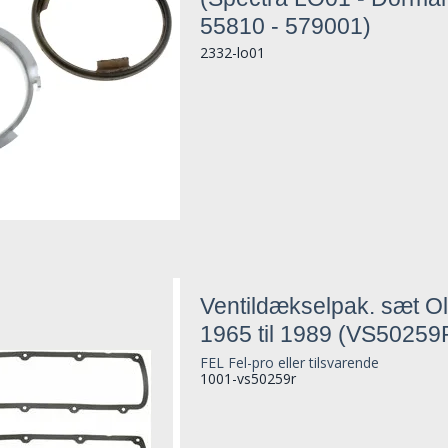
55810 - 579001)
2332-lo01
Ventildækselpak. sæt Ol
1965 til 1989 (VS50259
FEL Fel-pro eller tilsvarende
1001-vs50259r