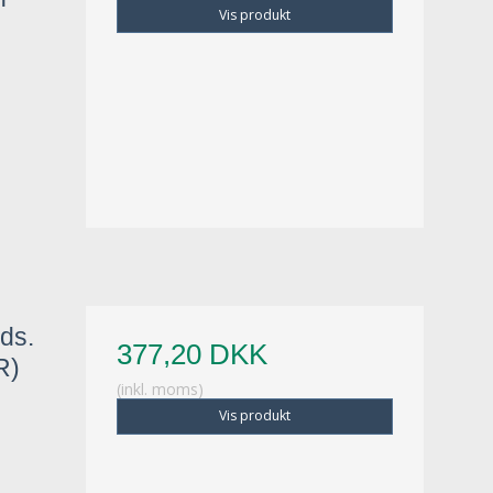
Vis produkt
ds.
377,20 DKK
R)
(inkl. moms)
Vis produkt