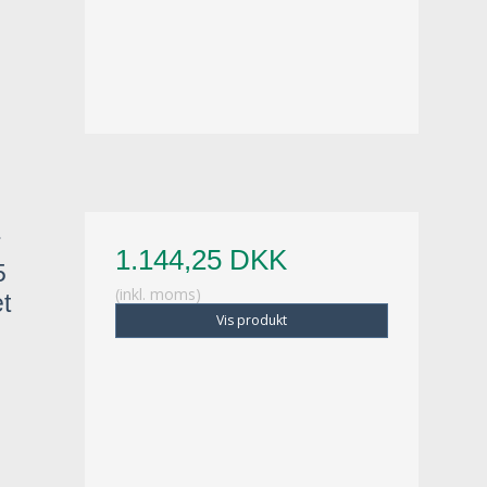
r
1.144,25 DKK
5
(inkl. moms)
t
Vis produkt