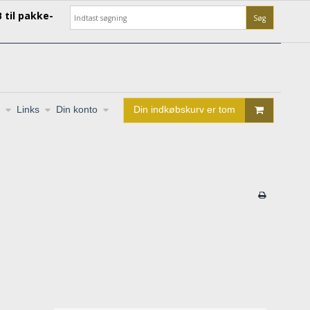
 til pakke-
Søg
Links
Din konto
Din indkøbskurv er tom