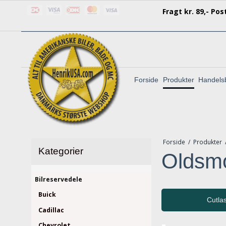
F
ragt kr. 89,- Po
Forside
Produkter
Handelsb
Forside
/
Produkter
Kategorier
Oldsmo
Bilreservedele
Buick
Cutla
Cadillac
Chevrolet