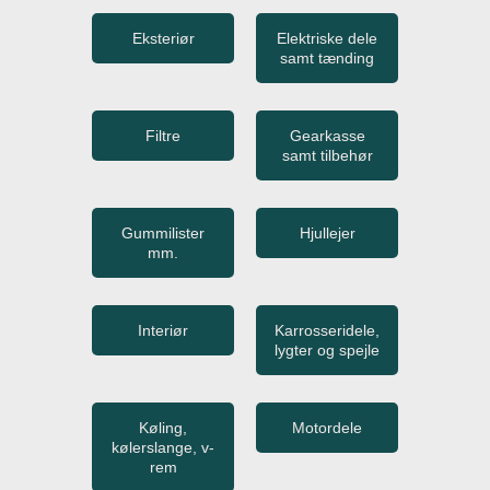
Eksteriør
Elektriske dele
samt tænding
Filtre
Gearkasse
samt tilbehør
Gummilister
Hjullejer
mm.
Interiør
Karrosseridele,
lygter og spejle
Køling,
Motordele
kølerslange, v-
rem