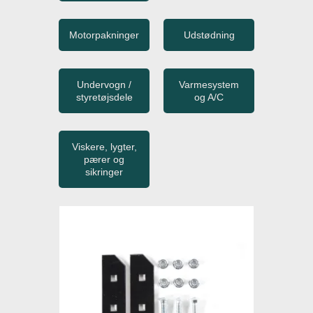
Motorpakninger
Udstødning
Undervogn /
Varmesystem
styretøjsdele
og A/C
Viskere, lygter,
pærer og
sikringer