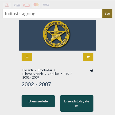
Søg
Forside
/
Produkter
/
Bilreservedele
/
Cadillac
/
CTS
/
2002 - 2007
2002 - 2007
Bremsedele
Brændstofsyste
m