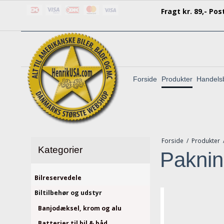
F
ragt kr. 89,- Po
Forside
Produkter
Handelsb
Forside
/
Produkter
Kategorier
Paknin
Bilreservedele
Biltilbehør og udstyr
Banjodæksel, krom og alu
Batterier til bil & båd