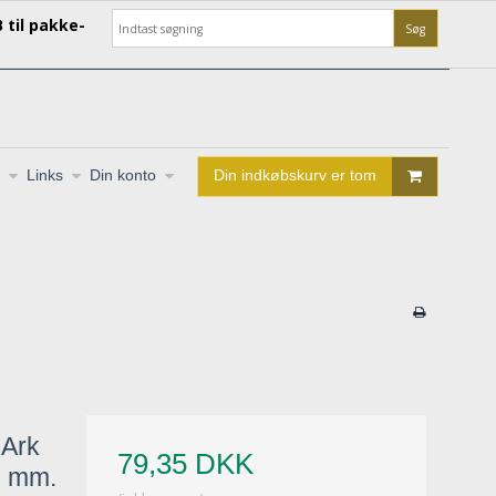
 til pakke-
Søg
Links
Din konto
Din indkøbskurv er tom
 Ark
79,35 DKK
0 mm.