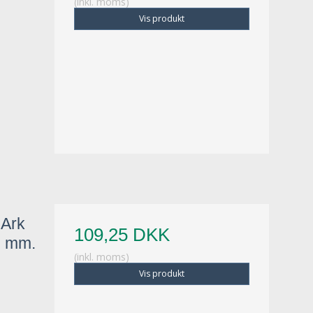
(inkl. moms)
Vis produkt
 Ark
109,25 DKK
0 mm.
(inkl. moms)
Vis produkt