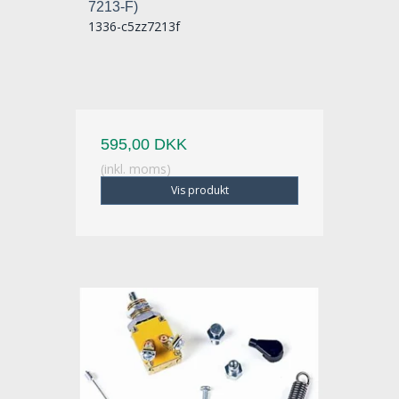
7213-F)
1336-c5zz7213f
595,00 DKK
(inkl. moms)
Vis produkt