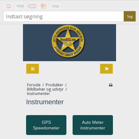
Søg
Forside
/
Produkter
/
Biltilbehør og udstyr
/
Instrumenter
Instrumenter
GPS
Auto Meter
Speedometer
instrumenter