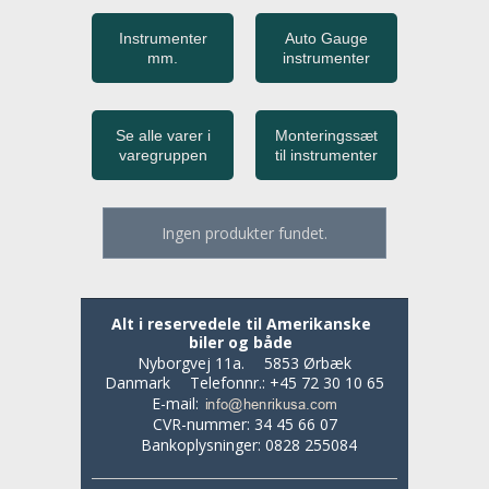
Instrumenter
Auto Gauge
mm.
instrumenter
Se alle varer i
Monteringssæt
varegruppen
til instrumenter
Ingen produkter fundet.
Alt i reservedele til Amerikanske
biler og både
Nyborgvej 11a.
5853 Ørbæk
Danmark
Telefonnr.
:
+45 72 30 10 65
E-mail
:
CVR-nummer
:
34 45 66 07
Bankoplysninger
:
0828 255084